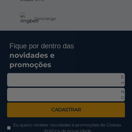
Concierge
Fique por dentro das
novidades e
promoções
E-
mail
Nom
Comp
CADASTRAR
Eu quero receber novidades e promoções do Costao.
Política de privacidade