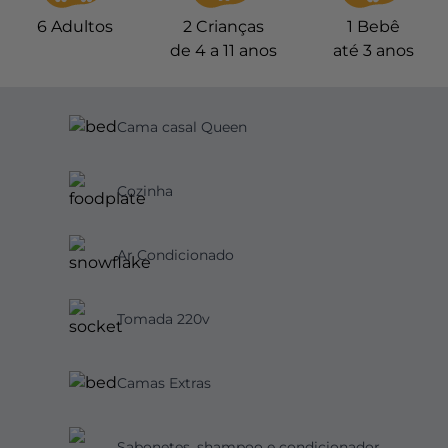
6
Adultos
2
Crianças
1
Bebê
de 4 a 11 anos
até 3 anos
Cama casal Queen
Cozinha
Ar Condicionado
Tomada 220v
Camas Extras
Sabonetes, shampoo e condicionador