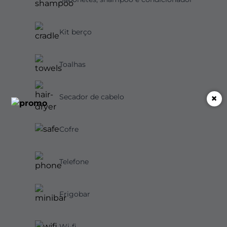
Kit berço
Toalhas
×
Secador de cabelo
Cofre
Telefone
Frigobar
Wi-fi