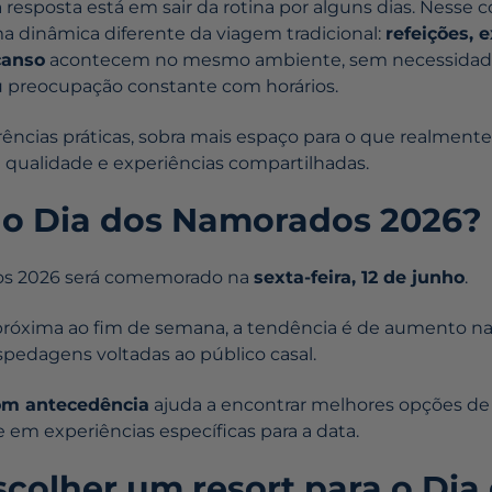
a resposta está em sair da rotina por alguns dias. Nesse
a dinâmica diferente da viagem tradicional:
refeições, 
canso
acontecem no mesmo ambiente, sem necessidade
ou preocupação constante com horários.
ncias práticas, sobra mais espaço para o que realmente
qualidade e experiências compartilhadas.
o Dia dos Namorados 2026?
os 2026 será comemorado na
sexta-feira, 12 de junho
.
próxima ao fim de semana, a tendência é de aumento na
spedagens voltadas ao público casal.
om antecedência
ajuda a encontrar melhores opções d
 em experiências específicas para a data.
scolher um resort para o Dia