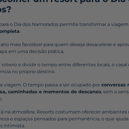
s?
 para o Dia dos Namorados permite transformar a viag
completa
.
nário mais favorável para quem deseja desacelerar e apr
apa em uma decisão prática.
roteiro e dividir o tempo entre diferentes locais, o casa
ncia no próprio destino.
da viagem. O tempo passa a ser ocupado por
conversas 
ssa, caminhadas e momentos de descanso
, sem a sen
o.
stá na atmosfera. Resorts costumam oferecer ambientes 
eza e espaços pensados para permanência, o que ajuda 
 intimista.