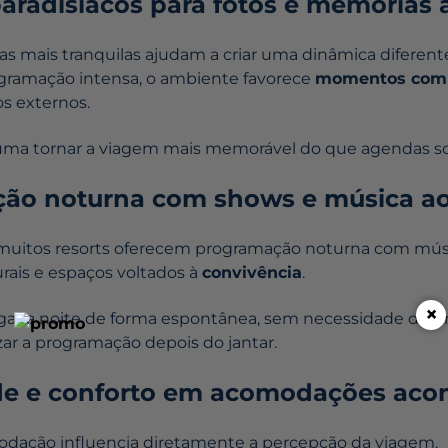
paradisíacos para fotos e memórias 
reas mais tranquilas ajudam a criar uma dinâmica diferen
ramação intensa, o ambiente favorece
momentos comp
s externos.
uma tornar a viagem mais memorável do que agendas s
ção noturna com shows e música ao
muitos resorts oferecem programação noturna com músi
rais e espaços voltados à
convivência
.
×
gar a noite de forma espontânea, sem necessidade de pr
zar a programação depois do jantar.
ade e conforto em acomodações ac
odação influencia diretamente a percepção da viagem.