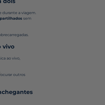
a dois
te durante a viagem.
artilhados
sem
obrecarregadas.
 vivo
ca ao vivo,
ocurar outros
onchegantes