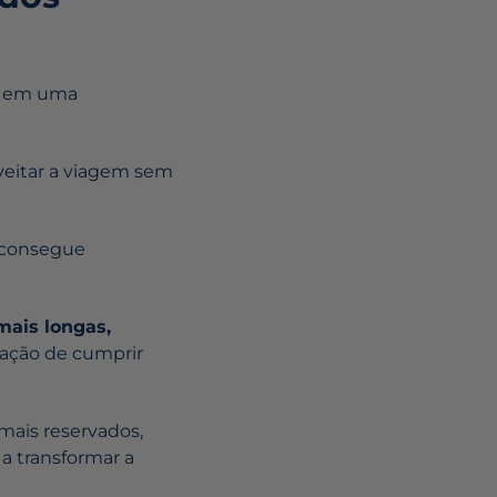
em em uma
oveitar a viagem sem
l consegue
mais longas,
sação de cumprir
mais reservados,
a transformar a