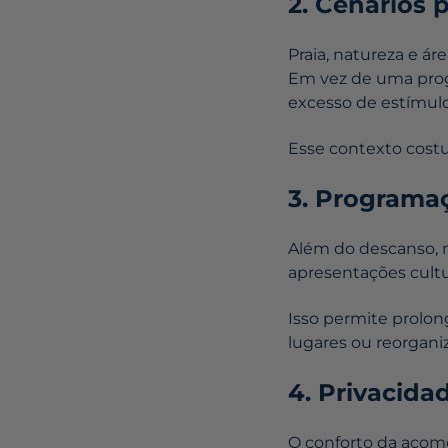
2. Cenários 
Praia, natureza e á
Em vez de uma prog
excesso de estímulo
Esse contexto cost
3. Programa
Além do descanso, 
apresentações cultu
Isso permite prolon
lugares ou reorgani
4. Privacid
O conforto da acom