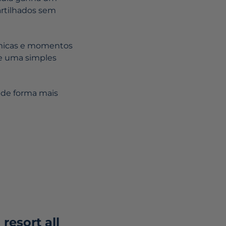
artilhados sem
ômicas e momentos
e uma simples
 de forma mais
esort all