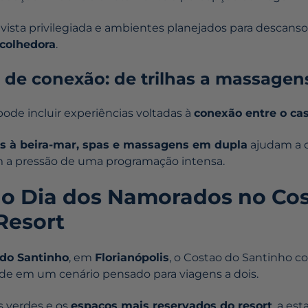
 vista privilegiada e ambientes planejados para descans
acolhedora
.
s de conexão: de trilhas a massagen
de incluir experiências voltadas à
conexão entre o cas
as à beira-mar, spas e massagens em dupla
ajudam a 
 a pressão de uma programação intensa.
 o Dia dos Namorados no Co
Resort
 do Santinho
, em
Florianópolis
, o Costao do Santinho c
ade em um cenário pensado para viagens a dois.
s verdes e os
espaços mais reservados do resort
, a es