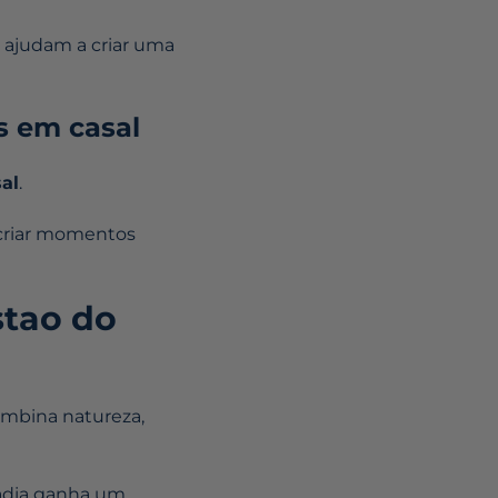
o ajudam a criar uma
s em casal
al
.
criar momentos
stao do
ombina natureza,
tadia ganha um