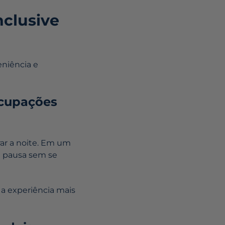
nclusive
eniência e
ocupações
ar a noite. Em um
de pausa sem se
a experiência mais