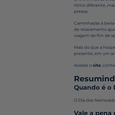
ritmo diferente, ma
pressa.
Caminhadas à beira
de relaxamento aju
viagem de fim de s
Mais do que a hospe
presente, em um am
Acesse o
site
, conh
Resumind
Quando é o 
O Dia dos Namorados
Vale a pena 