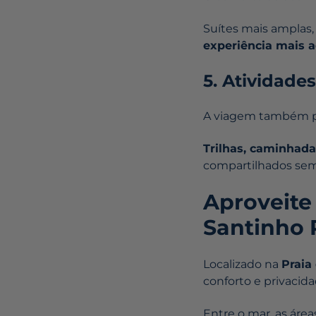
Suítes mais amplas,
experiência mais 
5. Atividade
A viagem também po
Trilhas, caminhad
compartilhados sem
Aproveite
Santinho 
Localizado na
Praia
conforto e privacid
Entre o mar, as área