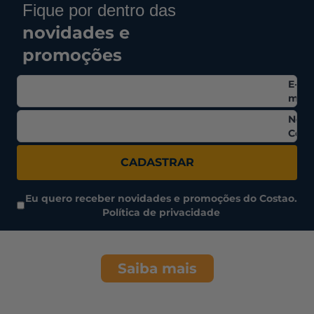
Fique por dentro das
novidades e
promoções
E-
mail
Nom
Comp
CADASTRAR
Eu quero receber novidades e promoções do Costao.
Política de privacidade
Saiba mais