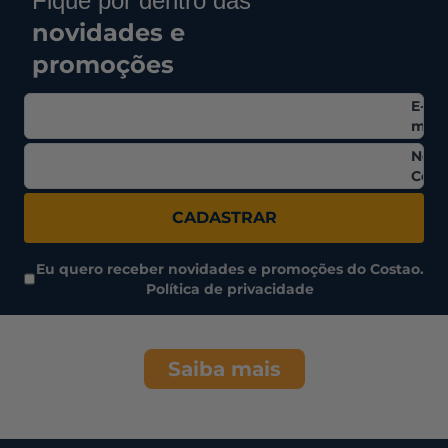
Fique por dentro das
novidades e
promoções
E-
mail
Nom
Comp
CADASTRAR
Eu quero receber novidades e promoções do Costao.
Política de privacidade
Saiba mais