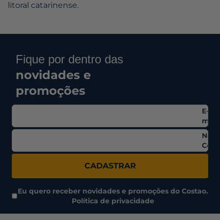
litoral catarinense.
Fique por dentro das
novidades e
promoções
E-
mail
Nom
Comp
CADASTRAR
Eu quero receber novidades e promoções do Costao.
Política de privacidade