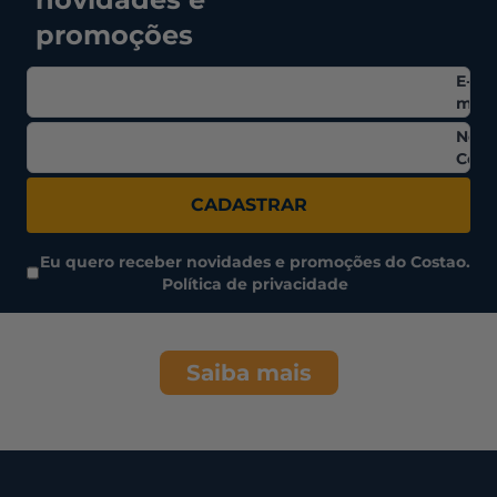
promoções
E-
mail
Nom
Comp
CADASTRAR
Eu quero receber novidades e promoções do Costao.
Política de privacidade
Saiba mais