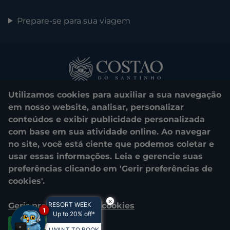
Prepare-se para sua viagem
Utilizamos cookies para auxiliar a sua navegação
em nosso website, analisar, personalizar
conteúdos e exibir publicidade personalizada
com base em sua atividade online. Ao navegar
0800 048 1000
no site, você está ciente que podemos coletar e
usar essas informações. Leia e gerencie suas
© 2025. Costao do Santinho. All rights reserved.
preferências clicando em 'Gerir preferências de
cookies'.
CNPJ e Razão Social: COSTAO DO SANTINHO TURISMO E LAZER
S.A.
×
Gerir preferências de cookies
RESORT WEEK
04.908.757/0001-39
1
Up to 20% off*
Estrada Vereador Onildo Lemos, 2505 - Praia do Santinho
Florianópolis - Santa Catarina - 88058-700
Aceitar todos
I WANT TO BOOK