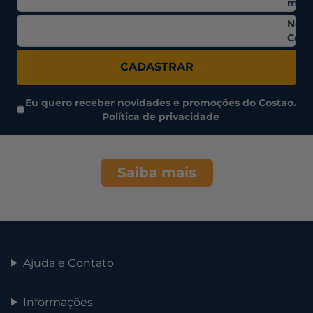
mail
Nom
Comp
CADASTRAR
Eu quero receber novidades e promoções do Costao.
Política de privacidade
Saiba mais
Ajuda e Contato
Informações