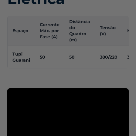
Distância
Corrente
do
Tensão
Espaço
Máx. por
KVA
Quadro
(V)
Fase (A)
(m)
Tupi
50
50
380/220
35
Guarani