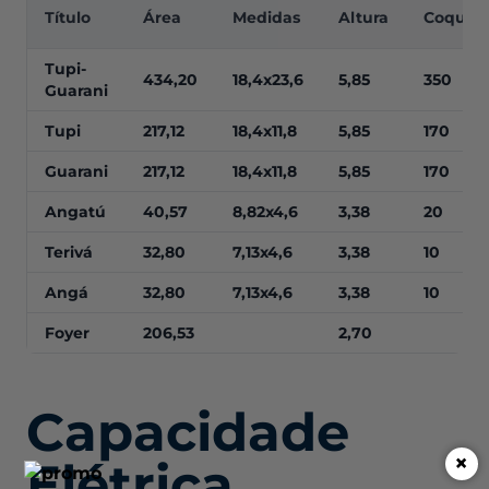
Título
Área
Medidas
Altura
Coquete
Tupi-
434,20
18,4x23,6
5,85
350
Guarani
Tupi
217,12
18,4x11,8
5,85
170
Guarani
217,12
18,4x11,8
5,85
170
Angatú
40,57
8,82x4,6
3,38
20
Terivá
32,80
7,13x4,6
3,38
10
Angá
32,80
7,13x4,6
3,38
10
Foyer
206,53
2,70
Capacidade
×
Elétrica