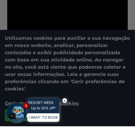
Utilizamos cookies para auxiliar a sua navegação
em nosso website, analisar, personalizar
conteúdos e exibir publicidade personalizada
com base em sua atividade online. Ao navegar
no site, você está ciente que podemos coletar e
usar essas informações. Leia e gerencie suas
preferências clicando em 'Gerir preferências de
cookies'.
×
Gerir preferências de cookies
RESORT WEEK
1
Up to 20% off*
Aceitar todos
I WANT TO BOOK