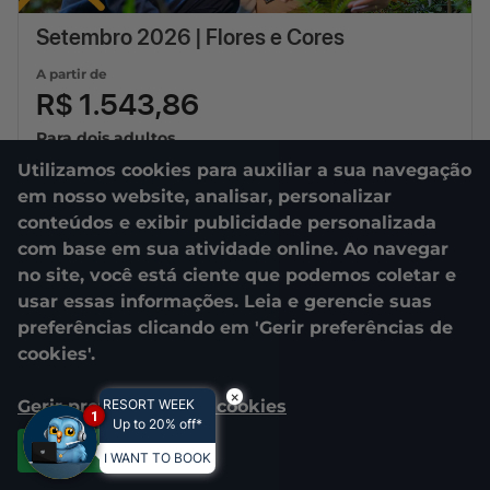
Setembro 2026 | Flores e Cores
A partir de
R$ 1.543,86
Para dois adultos
Utilizamos cookies para auxiliar a sua navegação
01/09/2026
a
30/09/2026
em nosso website, analisar, personalizar
3
diárias
conteúdos e exibir publicidade personalizada
com base em sua atividade online. Ao navegar
no site, você está ciente que podemos coletar e
usar essas informações. Leia e gerencie suas
preferências clicando em 'Gerir preferências de
cookies'.
×
Gerir preferências de cookies
RESORT WEEK
1
Up to 20% off*
Aceitar todos
I WANT TO BOOK