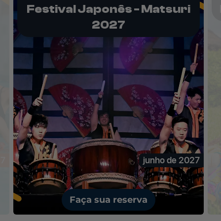
Páscoa 2027
27
março de 2027
Faça sua reserva