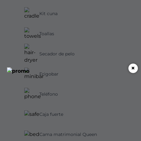
Kit cuna
Toallas
Secador de pelo
×
Frigobar
Teléfono
Caja fuerte
Cama matrimonial Queen