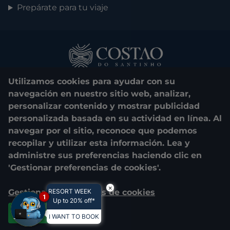
Prepárate para tu viaje
Utilizamos cookies para ayudar con su
navegación en nuestro sitio web, analizar,
personalizar contenido y mostrar publicidad
personalizada basada en su actividad en línea. Al
0800 048 1000
navegar por el sitio, reconoce que podemos
recopilar y utilizar esta información. Lea y
© 2025. Costão do Santinho. All rights reserved.
administre sus preferencias haciendo clic en
'Gestionar preferencias de cookies'.
CNPJ e Razão Social:
COSTÃO DO SANTINHO TURISMO E LAZER
LTDA.
×
Gestionar preferencias de cookies
RESORT WEEK
04.908.757/0001-39
1
Up to 20% off*
Estrada Vereador Onildo Lemos, 2505 - Praia do Santinho
RESERVAR
Florianópolis - Santa Catarina - 88058-700
Aceptar todas
I WANT TO BOOK