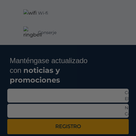
Wi-fi
Conserje
Manténgase actualizado
noticias y
con
promociones
Corr
Elect
Nom
Comp
REGISTRO