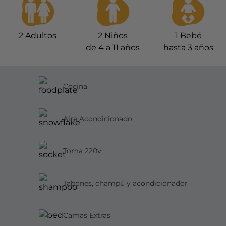
2
Adultos
2
Niños
1
Bebé
de 4 a 11 años
hasta 3 años
Cocina
Aire Acondicionado
Toma 220v
Jabones, champú y acondicionador
Camas Extras