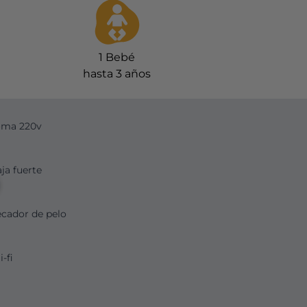
1
Bebé
hasta 3 años
oma 220v
ja fuerte
cador de pelo
-fi