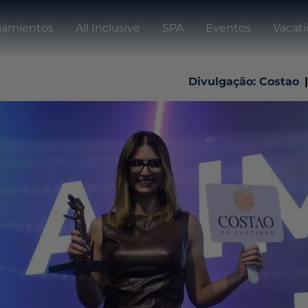
jamientos
All Inclusive
SPA
Eventos
Vacat
Divulgação: Costao
|