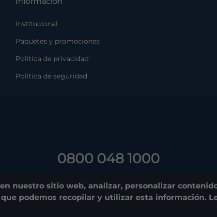
Información
Institucional
Paquetes y promociones
Política de privacidad
Política de seguridad
0800 048 1000
© 2025. Costão do Santinho. All rights reserved.
n nuestro sitio web, analizar, personalizar conteni
ce que podemos recopilar y utilizar esta información. 
CNPJ e Razão Social:
COSTÃO DO SANTINHO TURISMO E LAZER LTDA.
04.908.757/0001-39