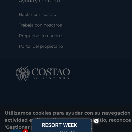
Ayuda y contacto
Hablar con costao
Trabaja con nosotros
Preguntas frecuentes
Portal del propietario
Utilizamos cookies para ayudar con su navegación e
actividad en línea. Al navegar por el sitio, recono
×
RESORT WEEK
'Gestionar preferencias de cookies'.