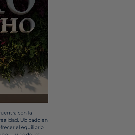
cuentra con la
 realidad. Ubicado en
recer el equilibrio
rinho — uno de los