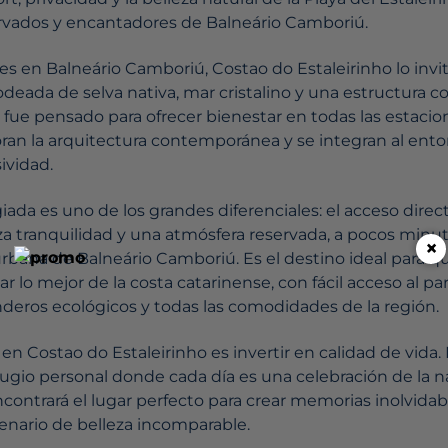
rvados y encantadores de Balneário Camboriú.
s en Balneário Camboriú, Costao do Estaleirinho lo invita
odeada de selva nativa, mar cristalino y una estructura 
 fue pensado para ofrecer bienestar en todas las estacio
ran la arquitectura contemporánea y se integran al entor
ividad.
giada es uno de los grandes diferenciales: el acceso direct
iza tranquilidad y una atmósfera reservada, a pocos minu
×
 urbana de Balneário Camboriú. Es el destino ideal para 
ar lo mejor de la costa catarinense, con fácil acceso al pa
nderos ecológicos y todas las comodidades de la región.
en Costao do Estaleirinho es invertir en calidad de vida
ugio personal donde cada día es una celebración de la na
 encontrará el lugar perfecto para crear memorias inolvid
nario de belleza incomparable.