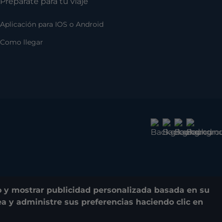
Prepárate para tu viaje
Aplicación para IOS o Android
Como llegar
do y mostrar publicidad personalizada basada en su
Lea y administre sus preferencias haciendo clic en