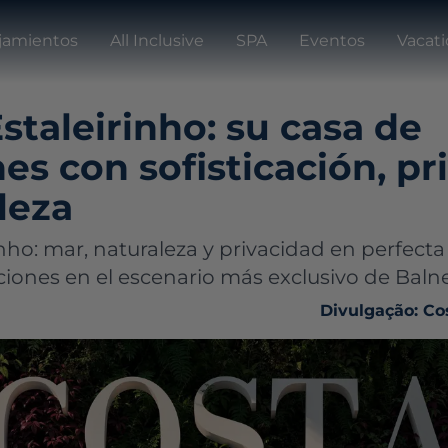
jamientos
All Inclusive
SPA
Eventos
Vacat
staleirinho: su casa de
es con sofisticación, pr
leza
nho: mar, naturaleza y privacidad en perfecta
ciones en el escenario más exclusivo de Baln
Divulgação: Co