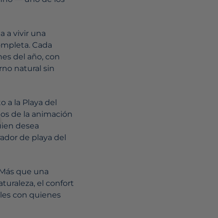
 a vivir una
completa. Cada
nes del año, con
no natural sin
o a la Playa del
tos de la animación
quien desea
rador de playa del
. Más que una
turaleza, el confort
ables con quienes