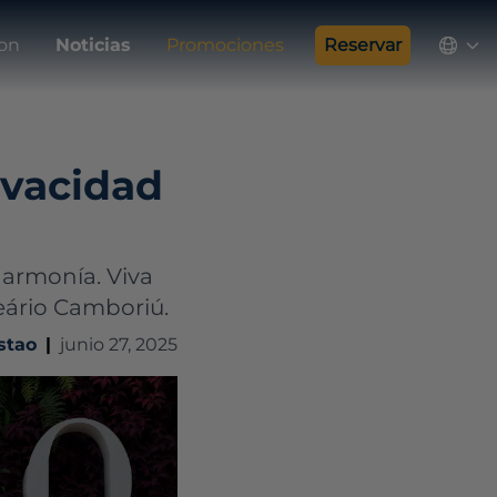
ion
Noticias
Promociones
Reservar
ivacidad
 armonía. Viva
eário Camboriú.
stao
|
junio 27, 2025