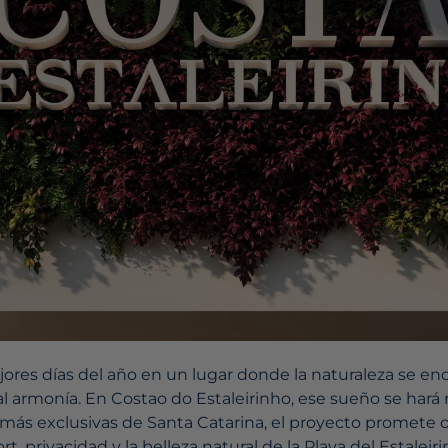
jores días del año en un lugar donde la naturaleza se en
tal armonía. En Costao do Estaleirinho, ese sueño se hará
más exclusivas de Santa Catarina, el proyecto promete of
rt, privacidad y la belleza natural de la Playa del Estalei