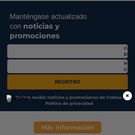
Manténgase actualizado
noticias y
con
promociones
Corr
Elec
Nom
Comp
REGISTRO
×
Quiero recibir noticias y promociones de Costao.
Política de privacidad
Más información