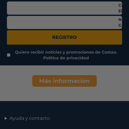
Corr
Elec
Nom
Comp
REGISTRO
Quiero recibir noticias y promociones de Costao.
Política de privacidad
Más información
Ayuda y contacto