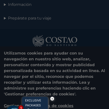
Información
Prepárate para tu viaje
Utilizamos cookies para ayudar con su
navegación en nuestro sitio web, analizar,
personalizar contenido y mostrar publicidad
personalizada basada en su actividad en línea. Al
0800 048 1000
navegar por el sitio, reconoce que podemos
recopilar y utilizar esta información. Lea y
© 2025. Costão do Santinho. All rights reserved.
administre sus preferencias haciendo clic en
'Gestionar preferencias de cookies'.
CNPJ e Razão Social:
COSTÃO DO SANTINHO TURISMO E LAZER
×
EXCLUSIVE
LTDA.
Gestionar preferencias de cookies
PACKAGES
04.908.757/0001-39
1