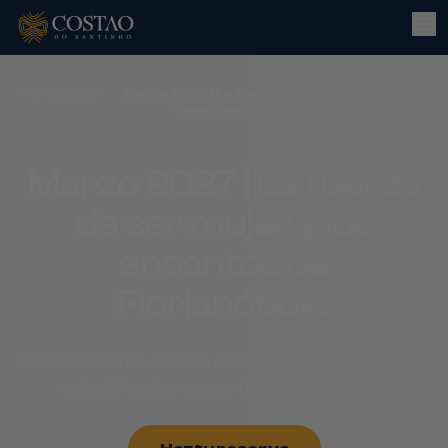
Promociones
/
Marzo 2027 | La fuerza de ser mujer y los
encantos de Florianópolis
Marzo 2027 | La fuerza
de ser mujer y los
encantos de
Florianópolis
Entre el encanto de la Isla de la Magia y la fuerza de ser
mujer. ¡Vive días que perduran para siempre!