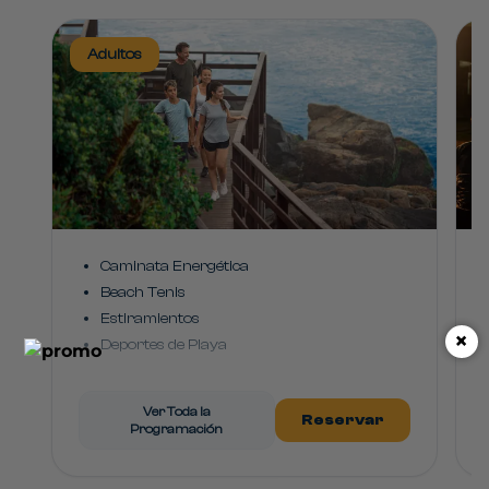
Adultos
Caminata Energética
Beach Tenis
Estiramientos
×
Deportes de Playa
Hidro Ocio
Juegos en la Piscina
Ver Toda la
Reservar
Club Dance
Programación
Juegos y Desafíos
Deportes Acuáticos