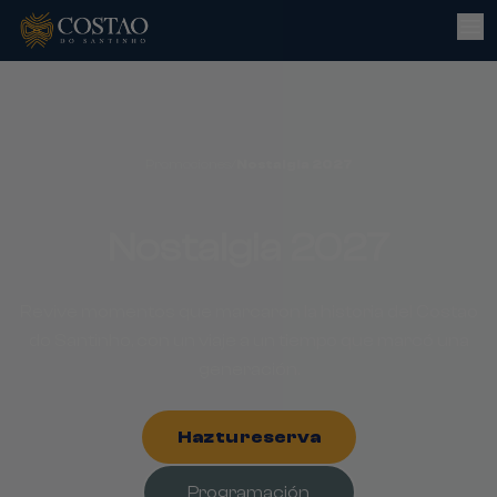
Promociones
/
Nostalgia 2027
Nostalgia 2027
Revive momentos que marcaron la historia del Costao
do Santinho, con un viaje a un tiempo que marcó una
generación.
Haz tu reserva
Programación