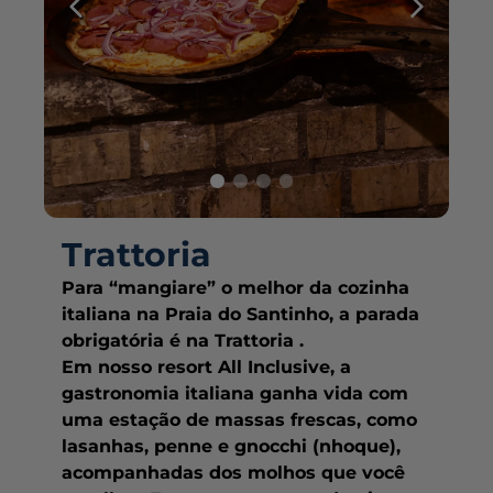
com base em sua atividade online. Ao navegar
no site, você está ciente que podemos coletar e
usar essas informações. Leia e gerencie suas
preferências clicando em 'Gerir preferências de
cookies'.
×
Gerir preferências de cookies
RESORT WEEK
1
Up to 20% off*
RESERVAR
Aceitar todos
I WANT TO BOOK
Trattoria
Para “mangiare” o melhor da cozinha
italiana na Praia do Santinho, a parada
obrigatória é na Trattoria .
Em nosso resort All Inclusive, a
gastronomia italiana ganha vida com
uma estação de massas frescas, como
lasanhas, penne e gnocchi (nhoque),
acompanhadas dos molhos que você