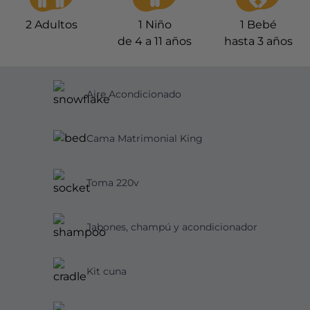
2
Adultos
1
Niño
1
Bebé
de 4 a 11 años
hasta 3 años
Aire Acondicionado
Cama Matrimonial King
Toma 220v
Jabones, champú y acondicionador
Kit cuna