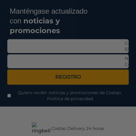
Manténgase actualizado
noticias y
con
promociones
Corr
Elect
Nom
Comp
REGISTRO
Quiero recibir noticias y promociones de Costao.
Política de privacidad
Costao Delivery 24 horas